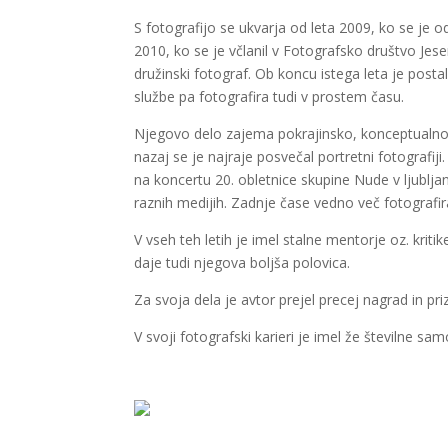
S fotografijo se ukvarja od leta 2009, ko se je od
2010, ko se je včlanil v Fotografsko društvo Jese
družinski fotograf. Ob koncu istega leta je pos
službe pa fotografira tudi v prostem času.
Njegovo delo zajema pokrajinsko, konceptualno,
nazaj se je najraje posvečal portretni fotografij
na koncertu 20. obletnice skupine Nude v ljublja
raznih medijih. Zadnje čase vedno več fotografira
V vseh teh letih je imel stalne mentorje oz. kriti
daje tudi njegova boljša polovica.
Za svoja dela je avtor prejel precej nagrad in p
V svoji fotografski karieri je imel že številne samo