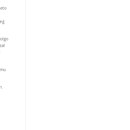
leto
leg
dolgo
zal
v
a mu
h.