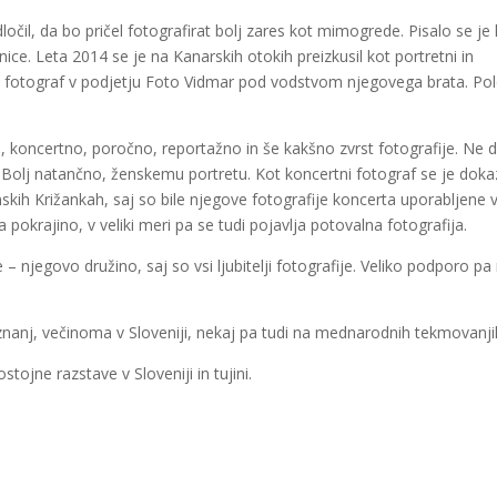
ločil, da bo pričel fotografirat bolj zares kot mimogrede. Pisalo se je 
nice. Leta 2014 se je na Kanarskih otokih preizkusil kot portretni in
tal fotograf v podjetju Foto Vidmar pod vodstvom njegovega brata. Po
 koncertno, poročno, reportažno in še kakšno zvrst fotografije. Ne 
i. Bolj natančno, ženskemu portretu. Kot koncertni fotograf se je doka
nskih Križankah, saj so bile njegove fotografije koncerta uporabljene 
 pokrajino, v veliki meri pa se tudi pojavlja potovalna fotografija.
ke – njegovo družino, saj so vsi ljubitelji fotografije. Veliko podporo p
riznanj, večinoma v Sloveniji, nekaj pa tudi na mednarodnih tekmovanji
stojne razstave v Sloveniji in tujini.