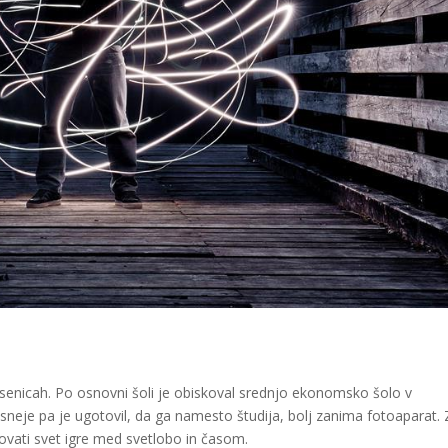
Jesenicah. Po osnovni šoli je obiskoval srednjo ekonomsko šolo v
 Kasneje pa je ugotovil, da ga namesto študija, bolj zanima fotoaparat.
skovati svet igre med svetlobo in časom.