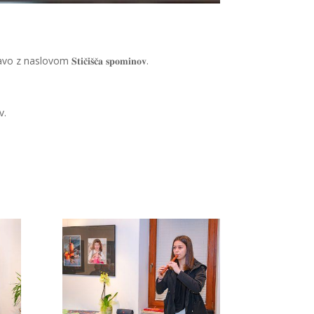
𝐭𝐢𝐜̌𝐢𝐬̌𝐜̌𝐚 𝐬𝐩𝐨𝐦𝐢𝐧𝐨𝐯.
v.