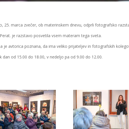
marca zvečer, ob materinskem dnevu, odprli fotografsko razstavo z naslovom 
e Perat. je razstavo posvetila vsem materam tega sveta.
da je avtorica poznana, da ima veliko prijateljev in fotografskih kolego
k dan od 15.00 do 18.00, v nedeljo pa od 9.00 do 12.00.